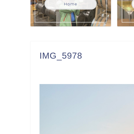
Home
IMG_5978