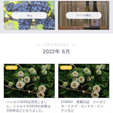
ワインの購入
Blog
― ARCHIVES ―
2022年 6月
菜園日誌
菜園日誌
バッカス2020は完売しまし
220602 菜園日誌 ジャガイ
た。シャルドネ2020の在庫は
モ・イチゴ・エンドウ・イン
100本ほどとなりました。
ゲンなど