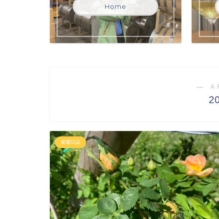
Home
― A
2
菜園日誌