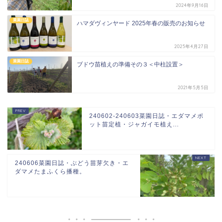
2024年9月16日
菜園日誌
ハマダヴィンヤード 2025年春の販売のお知らせ
2025年4月27日
菜園日誌
ブドウ苗植えの準備その３＜中柱設置＞
2021年5月5日
240602-240603菜園日誌・エダマメポ
ット苗定植・ジャガイモ植え...
240606菜園日誌・ぶどう苗芽欠き・エ
ダマメたまふくら播種。