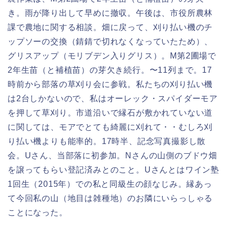
き。雨が降り出して早めに撤収。午後は、市役所農林
課で農地に関する相談。畑に戻って、刈り払い機のチ
ップソーの交換（錆錆で切れなくなっていたため）、
グリスアップ（モリブデン入りグリス）。M第2圃場で
2年生苗（と補植苗）の芽欠き続行。〜11列まで。17
時前から部落の草刈り会に参戦。私たちの刈り払い機
は2台しかないので、私はオーレック・スパイダーモア
を押して草刈り。市道沿いで縁石が敷かれていない道
に関しては、モアでとても綺麗に刈れて・・むしろ刈
り払い機よりも能率的。17時半、記念写真撮影し散
会。Uさん、当部落に初参加。Nさんの山側のブドウ畑
を譲ってもらい登記済みとのこと。Uさんとはワイン塾
1回生（2015年）での私と同級生の顔なじみ。縁あっ
て今回私の山（地目は雑種地）のお隣にいらっしゃる
ことになった。