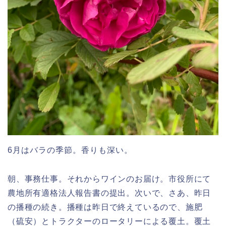
6月はバラの季節。香りも深い。
朝、事務仕事。それからワインのお届け。市役所にて
農地所有適格法人報告書の提出。次いで、さあ、昨日
の播種の続き。播種は昨日で終えているので、施肥
（硫安）とトラクターのロータリーによる覆土。覆土