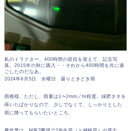
私のトラクター、400時間の節目を迎えて、記念写
真。2015年の秋に購入・・それから400時間を共に過
ごしたのだなあ。
2024年6月5日 水曜日 曇りときどき雨
雨模様。ただし、雨量は1〜2mm／hr程度。緑肥タネを
蒔いたばかりなので、少しでなくて、しっかりとした
雨に降ってもらいたいところ。
農作業は、M第2圃場で2年生苗（と補植苗）の芽欠