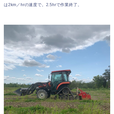
は2km／hrの速度で。2.5hrで作業終了。