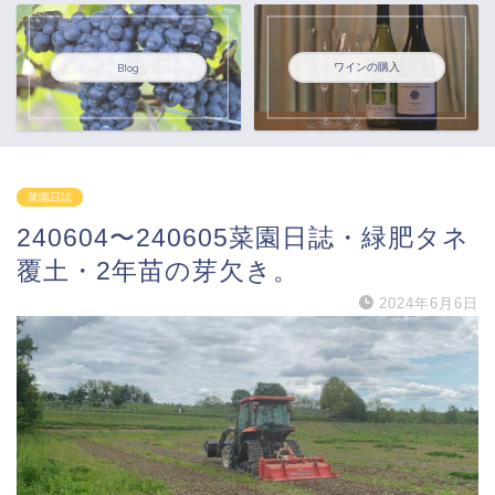
ワインの購入
Blog
菜園日誌
240604〜240605菜園日誌・緑肥タネ
覆土・2年苗の芽欠き。
2024年6月6日