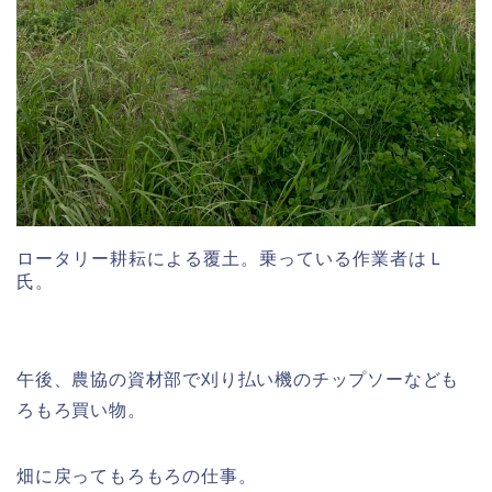
ロータリー耕耘による覆土。乗っている作業者はＬ
氏。
午後、農協の資材部で刈り払い機のチップソーなども
ろもろ買い物。
畑に戻ってもろもろの仕事。