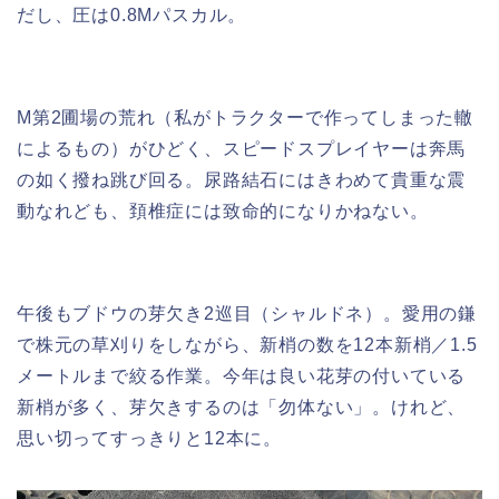
だし、圧は0.8Mパスカル。
M第2圃場の荒れ（私がトラクターで作ってしまった轍
によるもの）がひどく、スピードスプレイヤーは奔馬
の如く撥ね跳び回る。尿路結石にはきわめて貴重な震
動なれども、頚椎症には致命的になりかねない。
午後もブドウの芽欠き2巡目（シャルドネ）。愛用の鎌
で株元の草刈りをしながら、新梢の数を12本新梢／1.5
メートルまで絞る作業。今年は良い花芽の付いている
新梢が多く、芽欠きするのは「勿体ない」。けれど、
思い切ってすっきりと12本に。