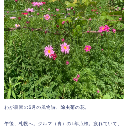
わが農園の6月の風物詩、除虫菊の花。
午後、札幌へ。クルマ（青）の1年点検。疲れていて、