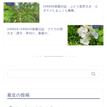
240606菜園日誌・ぶどう苗芽欠き・エ
ダマメたまふくら播種。
240610~240615菜園日誌・ブドウの芽
欠き・誘引・草刈り。薔薇の...
最近の投稿