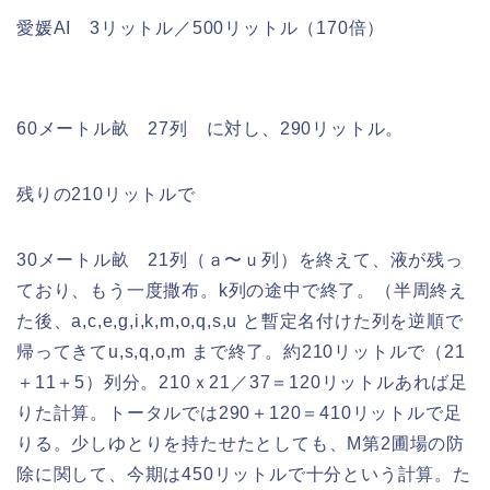
愛媛AI 3リットル／500リットル（170倍）
60メートル畝 27列 に対し、290リットル。
残りの210リットルで
30メートル畝 21列（ａ〜ｕ列）を終えて、液が残っ
ており、もう一度撒布。k列の途中で終了。（半周終え
た後、a,c,e,g,i,k,m,o,q,s,u と暫定名付けた列を逆順で
帰ってきてu,s,q,o,m まで終了。約210リットルで（21
＋11＋5）列分。210ｘ21／37＝120リットルあれば足
りた計算。トータルでは290＋120＝410リットルで足
りる。少しゆとりを持たせたとしても、M第2圃場の防
除に関して、今期は450リットルで十分という計算。た