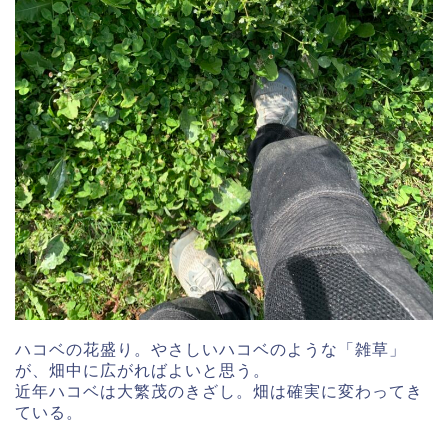
ハコベの花盛り。やさしいハコベのような「雑草」
が、畑中に広がればよいと思う。
近年ハコベは大繁茂のきざし。畑は確実に変わってき
ている。