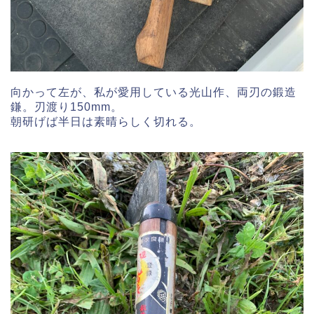
向かって左が、私が愛用している光山作、両刃の鍛造
鎌。刃渡り150mm。
朝研げば半日は素晴らしく切れる。