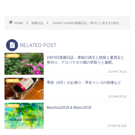
HOME
菜園日誌
240607-240609菜園日誌・草刈りと芽欠き2巡目。
RELATED POST
菜園日誌
240702菜園日誌・果樹の誘引と防除と夏剪定と
草刈り。アスパラガス畑の草取りと施肥。
2024年7月2日
菜園日誌
季節（8月）のお便り：早生リンゴの収穫など
2025年9月3日
菜園日誌
Bacchus2018 & Blanc2018
2019年9月28日