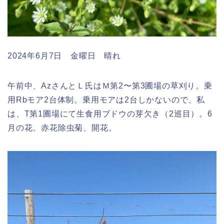
2024年6月7日 金曜日 晴れ
午前中、AzさんとＬ氏はＭ第2〜第3圃場の草刈り。乗
用Rbモア2台体制。乗用モアは2台しかないので、私
は、T第1圃場にて生食用ブドウの芽欠き（2巡目）。6
月の花、赤花除虫菊、開花。