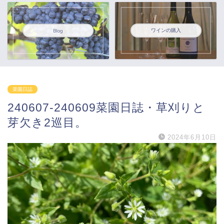
ワインの購入
Blog
菜園日誌
240607-240609菜園日誌・草刈りと
芽欠き2巡目。
2024年6月10日